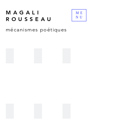
MAGALI
ME
NU
ROUSSEAU
mécanismes poétiques
je traine la patte
le chant des sirenes
je n'y arrive pas
je m'impatiente
je me tourne les pouces
banc de poissons : à Boulet